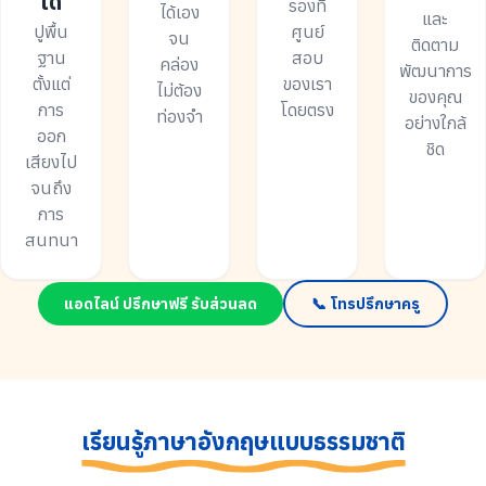
ได้
รองที่
ได้เอง
และ
ปูพื้น
ศูนย์
จน
ติดตาม
ฐาน
สอบ
คล่อง
พัฒนาการ
ตั้งแต่
ของเรา
ไม่ต้อง
ของคุณ
การ
โดยตรง
ท่องจำ
อย่างใกล้
ออก
ชิด
เสียงไป
จนถึง
การ
สนทนา
แอดไลน์ ปรึกษาฟรี รับส่วนลด
📞 โทรปรึกษาครู
เรียนรู้ภาษาอังกฤษแบบธรรมชาติ