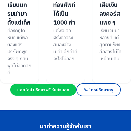
เรียนแก
ท่องศัพท์
เสียเงิน
รมม่ามา
ได้เป็น
ลงคอร์ส
ตั้งแต่เด็ก
1000 คำ
แพง ๆ
ท่องกฎได้
แต่พอเจอ
เรียนจบมา
หมด แต่พอ
ฝรั่งตัวจริง
หลายที่ แต่
ต้องแต่ง
สมองว่าง
สุดท้ายก็ยัง
ประโยคพูด
เปล่า นึกคำที่
สื่อสารไม่ได้
จริง ๆ กลับ
จะใช้ไม่ออก
เหมือนเดิม
พูดไม่ออกสัก
ที
แอดไลน์ ปรึกษาฟรี รับส่วนลด
📞 โทรปรึกษาครู
มาทำความรู้จักกับเรา