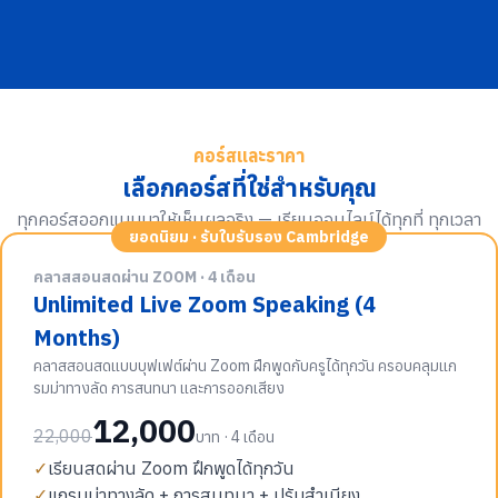
คอร์สและราคา
เลือกคอร์สที่ใช่สำหรับคุณ
ทุกคอร์สออกแบบมาให้เห็นผลจริง — เรียนออนไลน์ได้ทุกที่ ทุกเวลา
ยอดนิยม · รับใบรับรอง Cambridge
คลาสสอนสดผ่าน ZOOM · 4 เดือน
Unlimited Live Zoom Speaking (4
Months)
คลาสสอนสดแบบบุฟเฟต์ผ่าน Zoom ฝึกพูดกับครูได้ทุกวัน ครอบคลุมแก
รมม่าทางลัด การสนทนา และการออกเสียง
12,000
22,000
บาท · 4 เดือน
✓
เรียนสดผ่าน Zoom ฝึกพูดได้ทุกวัน
✓
แกรมม่าทางลัด + การสนทนา + ปรับสำเนียง