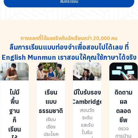
สมัครเรียน
ทางออกที่ได้ผลจริงกับนักเรียนกว่า 20,000 คน
ลืมการเรียนแบบท่องจำเพื่อสอบไปได้เลย ที่
English Munmun เราสอนให้คุณใช้ภาษาได้จริง
ไม่มี
เรียน
มีใบรับรอง
ติดตาม
พื้น
แบบ
Cambridge
ผล
ฐาน
ธรรมชาติ
ตลอด
สอบวัด
ระดับ
ก็
ชีพ
เรียบ
และรับ
เรียง
เรียน
ตรวจ
ใบรับ
ประโยค
การบ้าน