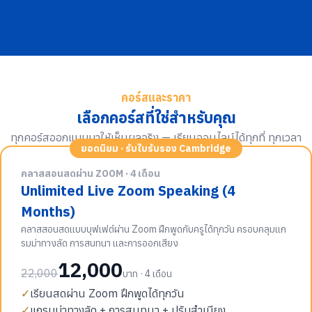
คอร์สและราคา
เลือกคอร์สที่ใช่สำหรับคุณ
ทุกคอร์สออกแบบมาให้เห็นผลจริง — เรียนออนไลน์ได้ทุกที่ ทุกเวลา
ยอดนิยม · รับใบรับรอง Cambridge
คลาสสอนสดผ่าน ZOOM · 4 เดือน
Unlimited Live Zoom Speaking (4
Months)
คลาสสอนสดแบบบุฟเฟต์ผ่าน Zoom ฝึกพูดกับครูได้ทุกวัน ครอบคลุมแก
รมม่าทางลัด การสนทนา และการออกเสียง
12,000
22,000
บาท · 4 เดือน
✓
เรียนสดผ่าน Zoom ฝึกพูดได้ทุกวัน
✓
แกรมม่าทางลัด + การสนทนา + ปรับสำเนียง