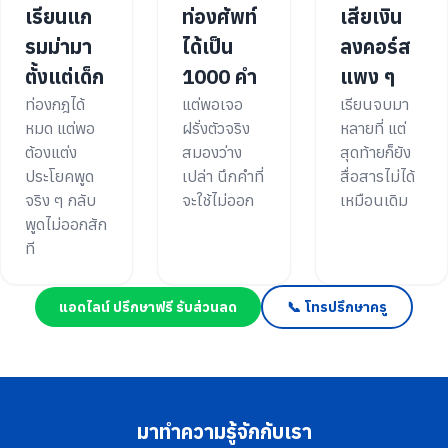
เรียนแก
ท่องศัพท์
เสียเงิน
รมม่ามา
ได้เป็น
ลงคอร์ส
ตั้งแต่เด็ก
1000 คำ
แพง ๆ
ท่องกฎได้
แต่พอเจอ
เรียนจบมา
หมด แต่พอ
ฝรั่งตัวจริง
หลายที่ แต่
ต้องแต่ง
สมองว่าง
สุดท้ายก็ยัง
ประโยคพูด
เปล่า นึกคำที่
สื่อสารไม่ได้
จริง ๆ กลับ
จะใช้ไม่ออก
เหมือนเดิม
พูดไม่ออกสัก
ที
แอดไลน์ ปรึกษาฟรี รับส่วนลด
📞 โทรปรึกษาครู
มาทำความรู้จักกับเรา