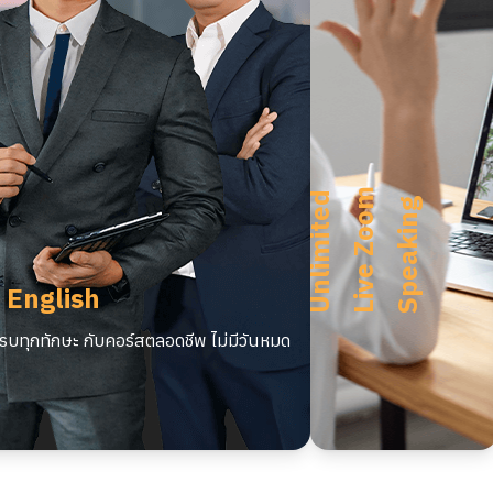
m
U
n
l
i
m
i
t
e
d
L
i
v
e
Z
o
o
S
p
e
a
k
i
n
g
 English
บทุกทักษะ กับคอร์สตลอดชีพ ไม่มีวันหมด