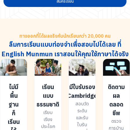
สมัครเรียน
ทางออกที่ได้ผลจริงกับนักเรียนกว่า 20,000 คน
ลืมการเรียนแบบท่องจำเพื่อสอบไปได้เลย ที่
English Munmun เราสอนให้คุณใช้ภาษาได้จริง
ไม่มี
เรียน
มีใบรับรอง
ติดตาม
พื้น
แบบ
Cambridge
ผล
ฐาน
ธรรมชาติ
ตลอด
สอบวัด
ระดับ
ก็
ชีพ
เรียบ
และรับ
เรียง
เรียน
ตรวจ
ใบรับ
ประโยค
การบ้าน