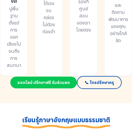
ได้
รองที่
ได้เอง
และ
ปูพื้น
ศูนย์
จน
ติดตาม
ฐาน
สอบ
คล่อง
พัฒนาการ
ตั้งแต่
ของเรา
ไม่ต้อง
ของคุณ
การ
โดยตรง
ท่องจำ
อย่างใกล้
ออก
ชิด
เสียงไป
จนถึง
การ
สนทนา
แอดไลน์ ปรึกษาฟรี รับส่วนลด
📞 โทรปรึกษาครู
เรียนรู้ภาษาอังกฤษแบบธรรมชาติ