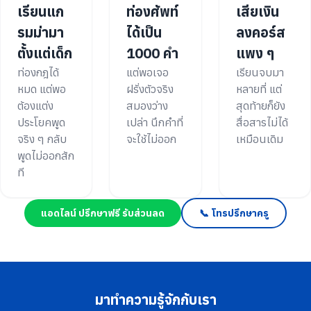
เรียนแก
ท่องศัพท์
เสียเงิน
รมม่ามา
ได้เป็น
ลงคอร์ส
ตั้งแต่เด็ก
1000 คำ
แพง ๆ
ท่องกฎได้
แต่พอเจอ
เรียนจบมา
หมด แต่พอ
ฝรั่งตัวจริง
หลายที่ แต่
ต้องแต่ง
สมองว่าง
สุดท้ายก็ยัง
ประโยคพูด
เปล่า นึกคำที่
สื่อสารไม่ได้
จริง ๆ กลับ
จะใช้ไม่ออก
เหมือนเดิม
พูดไม่ออกสัก
ที
แอดไลน์ ปรึกษาฟรี รับส่วนลด
📞 โทรปรึกษาครู
มาทำความรู้จักกับเรา