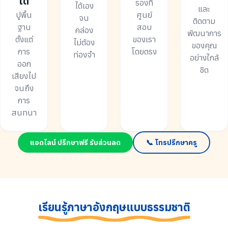
ได้
รองที่
ได้เอง
และ
ปูพื้น
ศูนย์
จน
ติดตาม
ฐาน
สอบ
คล่อง
พัฒนาการ
ตั้งแต่
ของเรา
ไม่ต้อง
ของคุณ
การ
โดยตรง
ท่องจำ
อย่างใกล้
ออก
ชิด
เสียงไป
จนถึง
การ
สนทนา
แอดไลน์ ปรึกษาฟรี รับส่วนลด
📞 โทรปรึกษาครู
เรียนรู้ภาษาอังกฤษแบบธรรมชาติ