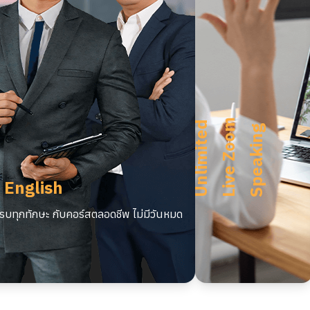
m
U
n
l
i
m
i
t
e
d
L
i
v
e
Z
o
o
S
p
e
a
k
i
n
g
 English
บทุกทักษะ กับคอร์สตลอดชีพ ไม่มีวันหมด