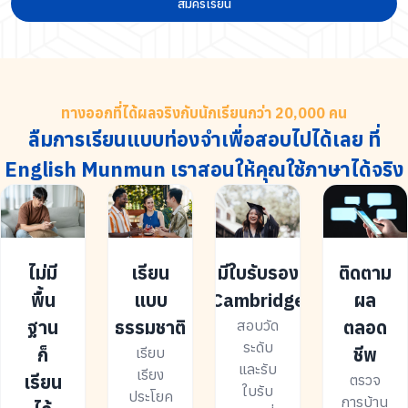
สมัครเรียน
ทางออกที่ได้ผลจริงกับนักเรียนกว่า 20,000 คน
ลืมการเรียนแบบท่องจำเพื่อสอบไปได้เลย ที่
English Munmun เราสอนให้คุณใช้ภาษาได้จริง
ไม่มี
เรียน
มีใบรับรอง
ติดตาม
พื้น
แบบ
Cambridge
ผล
ฐาน
ธรรมชาติ
ตลอด
สอบวัด
ระดับ
ก็
ชีพ
เรียบ
และรับ
เรียง
เรียน
ตรวจ
ใบรับ
ประโยค
การบ้าน