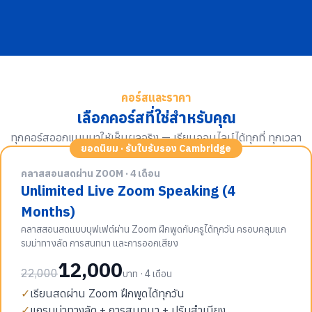
คอร์สและราคา
เลือกคอร์สที่ใช่สำหรับคุณ
ทุกคอร์สออกแบบมาให้เห็นผลจริง — เรียนออนไลน์ได้ทุกที่ ทุกเวลา
ยอดนิยม · รับใบรับรอง Cambridge
คลาสสอนสดผ่าน ZOOM · 4 เดือน
Unlimited Live Zoom Speaking (4
Months)
คลาสสอนสดแบบบุฟเฟต์ผ่าน Zoom ฝึกพูดกับครูได้ทุกวัน ครอบคลุมแก
รมม่าทางลัด การสนทนา และการออกเสียง
12,000
22,000
บาท · 4 เดือน
✓
เรียนสดผ่าน Zoom ฝึกพูดได้ทุกวัน
✓
แกรมม่าทางลัด + การสนทนา + ปรับสำเนียง