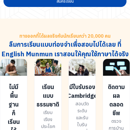
สมัครเรียน
ทางออกที่ได้ผลจริงกับนักเรียนกว่า 20,000 คน
ลืมการเรียนแบบท่องจำเพื่อสอบไปได้เลย ที่
English Munmun เราสอนให้คุณใช้ภาษาได้จริง
ไม่มี
เรียน
มีใบรับรอง
ติดตาม
พื้น
แบบ
Cambridge
ผล
ฐาน
ธรรมชาติ
ตลอด
สอบวัด
ระดับ
ก็
ชีพ
เรียบ
และรับ
เรียง
เรียน
ตรวจ
ใบรับ
ประโยค
การบ้าน