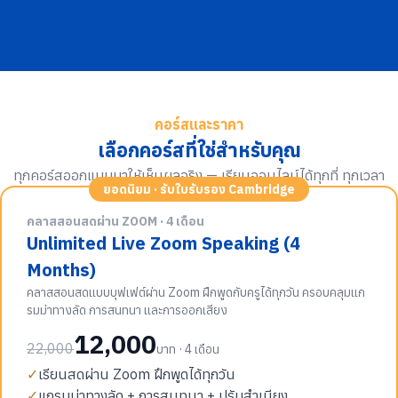
คอร์สและราคา
เลือกคอร์สที่ใช่สำหรับคุณ
ทุกคอร์สออกแบบมาให้เห็นผลจริง — เรียนออนไลน์ได้ทุกที่ ทุกเวลา
ยอดนิยม · รับใบรับรอง Cambridge
คลาสสอนสดผ่าน ZOOM · 4 เดือน
Unlimited Live Zoom Speaking (4
Months)
คลาสสอนสดแบบบุฟเฟต์ผ่าน Zoom ฝึกพูดกับครูได้ทุกวัน ครอบคลุมแก
รมม่าทางลัด การสนทนา และการออกเสียง
12,000
22,000
บาท · 4 เดือน
✓
เรียนสดผ่าน Zoom ฝึกพูดได้ทุกวัน
✓
แกรมม่าทางลัด + การสนทนา + ปรับสำเนียง