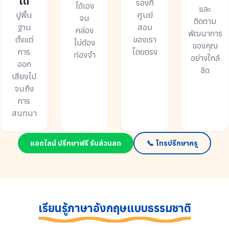
ได้
รองที่
ได้เอง
และ
ปูพื้น
ศูนย์
จน
ติดตาม
ฐาน
สอบ
คล่อง
พัฒนาการ
ตั้งแต่
ของเรา
ไม่ต้อง
ของคุณ
การ
โดยตรง
ท่องจำ
อย่างใกล้
ออก
ชิด
เสียงไป
จนถึง
การ
สนทนา
แอดไลน์ ปรึกษาฟรี รับส่วนลด
📞 โทรปรึกษาครู
เรียนรู้ภาษาอังกฤษแบบธรรมชาติ