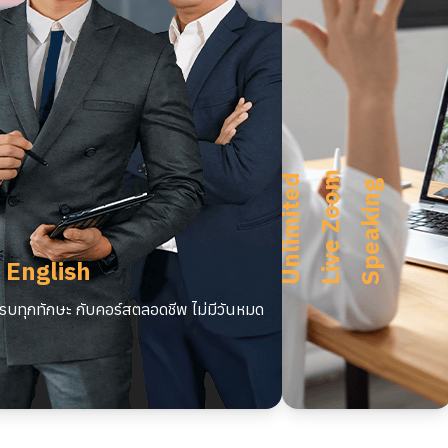
m
U
n
l
i
m
i
t
e
d
L
i
v
e
Z
o
o
S
p
e
a
k
i
n
g
 English
บทุกทักษะ กับคอร์สตลอดชีพ ไม่มีวันหมด