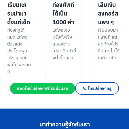
เรียนแก
ท่องศัพท์
เสียเงิน
รมม่ามา
ได้เป็น
ลงคอร์ส
ตั้งแต่เด็ก
1000 คำ
แพง ๆ
ท่องกฎได้
แต่พอเจอ
เรียนจบมา
หมด แต่พอ
ฝรั่งตัวจริง
หลายที่ แต่
ต้องแต่ง
สมองว่าง
สุดท้ายก็ยัง
ประโยคพูด
เปล่า นึกคำที่
สื่อสารไม่ได้
จริง ๆ กลับ
จะใช้ไม่ออก
เหมือนเดิม
พูดไม่ออกสัก
ที
แอดไลน์ ปรึกษาฟรี รับส่วนลด
📞 โทรปรึกษาครู
มาทำความรู้จักกับเรา