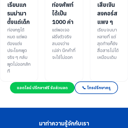
เรียนแก
ท่องศัพท์
เสียเงิน
รมม่ามา
ได้เป็น
ลงคอร์ส
ตั้งแต่เด็ก
1000 คำ
แพง ๆ
ท่องกฎได้
แต่พอเจอ
เรียนจบมา
หมด แต่พอ
ฝรั่งตัวจริง
หลายที่ แต่
ต้องแต่ง
สมองว่าง
สุดท้ายก็ยัง
ประโยคพูด
เปล่า นึกคำที่
สื่อสารไม่ได้
จริง ๆ กลับ
จะใช้ไม่ออก
เหมือนเดิม
พูดไม่ออกสัก
ที
แอดไลน์ ปรึกษาฟรี รับส่วนลด
📞 โทรปรึกษาครู
มาทำความรู้จักกับเรา