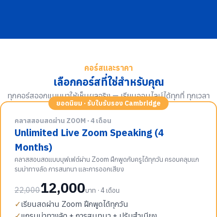
คอร์สและราคา
เลือกคอร์สที่ใช่สำหรับคุณ
ทุกคอร์สออกแบบมาให้เห็นผลจริง — เรียนออนไลน์ได้ทุกที่ ทุกเวลา
ยอดนิยม · รับใบรับรอง Cambridge
คลาสสอนสดผ่าน ZOOM · 4 เดือน
Unlimited Live Zoom Speaking (4
Months)
คลาสสอนสดแบบบุฟเฟต์ผ่าน Zoom ฝึกพูดกับครูได้ทุกวัน ครอบคลุมแก
รมม่าทางลัด การสนทนา และการออกเสียง
12,000
22,000
บาท · 4 เดือน
✓
เรียนสดผ่าน Zoom ฝึกพูดได้ทุกวัน
✓
แกรมม่าทางลัด + การสนทนา + ปรับสำเนียง