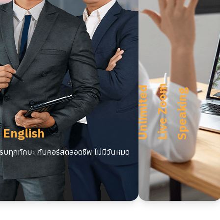
m
U
n
l
i
m
i
t
e
d
L
i
v
e
Z
o
o
S
p
e
a
k
i
n
g
 English
บทุกทักษะ กับคอร์สตลอดชีพ ไม่มีวันหมด