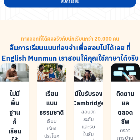
สมัครเรียน
ทางออกที่ได้ผลจริงกับนักเรียนกว่า 20,000 คน
ลืมการเรียนแบบท่องจำเพื่อสอบไปได้เลย ที่
English Munmun เราสอนให้คุณใช้ภาษาได้จริง
ไม่มี
เรียน
มีใบรับรอง
ติดตาม
พื้น
แบบ
Cambridge
ผล
ฐาน
ธรรมชาติ
ตลอด
สอบวัด
ระดับ
ก็
ชีพ
เรียบ
และรับ
เรียง
เรียน
ตรวจ
ใบรับ
ประโยค
การบ้าน