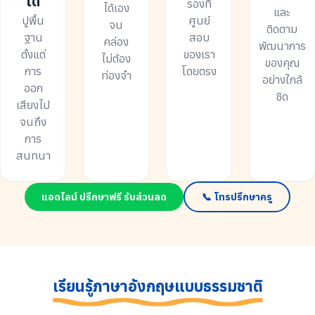
ได้
รองที่
ได้เอง
และ
ปูพื้น
ศูนย์
จน
ติดตาม
ฐาน
สอบ
คล่อง
พัฒนาการ
ตั้งแต่
ของเรา
ไม่ต้อง
ของคุณ
การ
โดยตรง
ท่องจำ
อย่างใกล้
ออก
ชิด
เสียงไป
จนถึง
การ
สนทนา
แอดไลน์ ปรึกษาฟรี รับส่วนลด
📞 โทรปรึกษาครู
เรียนรู้ภาษาอังกฤษแบบธรรมชาติ