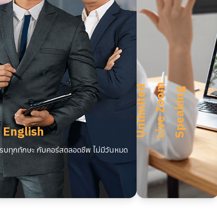
m
U
n
l
i
m
i
t
e
d
L
i
v
e
Z
o
o
S
p
e
a
k
i
n
g
 English
บทุกทักษะ กับคอร์สตลอดชีพ ไม่มีวันหมด