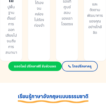
ได้
รองที่
ได้เอง
และ
ปูพื้น
ศูนย์
จน
ติดตาม
ฐาน
สอบ
คล่อง
พัฒนาการ
ตั้งแต่
ของเรา
ไม่ต้อง
ของคุณ
การ
โดยตรง
ท่องจำ
อย่างใกล้
ออก
ชิด
เสียงไป
จนถึง
การ
สนทนา
แอดไลน์ ปรึกษาฟรี รับส่วนลด
📞 โทรปรึกษาครู
เรียนรู้ภาษาอังกฤษแบบธรรมชาติ