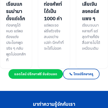
เรียนแก
ท่องศัพท์
เสียเงิน
รมม่ามา
ได้เป็น
ลงคอร์ส
ตั้งแต่เด็ก
1000 คำ
แพง ๆ
ท่องกฎได้
แต่พอเจอ
เรียนจบมา
หมด แต่พอ
ฝรั่งตัวจริง
หลายที่ แต่
ต้องแต่ง
สมองว่าง
สุดท้ายก็ยัง
ประโยคพูด
เปล่า นึกคำที่
สื่อสารไม่ได้
จริง ๆ กลับ
จะใช้ไม่ออก
เหมือนเดิม
พูดไม่ออกสัก
ที
แอดไลน์ ปรึกษาฟรี รับส่วนลด
📞 โทรปรึกษาครู
มาทำความรู้จักกับเรา