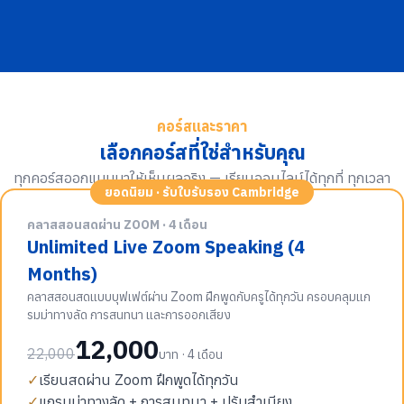
คอร์สและราคา
เลือกคอร์สที่ใช่สำหรับคุณ
ทุกคอร์สออกแบบมาให้เห็นผลจริง — เรียนออนไลน์ได้ทุกที่ ทุกเวลา
ยอดนิยม · รับใบรับรอง Cambridge
คลาสสอนสดผ่าน ZOOM · 4 เดือน
Unlimited Live Zoom Speaking (4
Months)
คลาสสอนสดแบบบุฟเฟต์ผ่าน Zoom ฝึกพูดกับครูได้ทุกวัน ครอบคลุมแก
รมม่าทางลัด การสนทนา และการออกเสียง
12,000
22,000
บาท · 4 เดือน
✓
เรียนสดผ่าน Zoom ฝึกพูดได้ทุกวัน
✓
แกรมม่าทางลัด + การสนทนา + ปรับสำเนียง