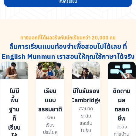
สมัครเรียน
ทางออกที่ได้ผลจริงกับนักเรียนกว่า 20,000 คน
ลืมการเรียนแบบท่องจำเพื่อสอบไปได้เลย ที่
English Munmun เราสอนให้คุณใช้ภาษาได้จริง
ไม่มี
เรียน
มีใบรับรอง
ติดตาม
พื้น
แบบ
Cambridge
ผล
ฐาน
ธรรมชาติ
ตลอด
สอบวัด
ระดับ
ก็
ชีพ
เรียบ
และรับ
เรียง
เรียน
ตรวจ
ใบรับ
ประโยค
การบ้าน