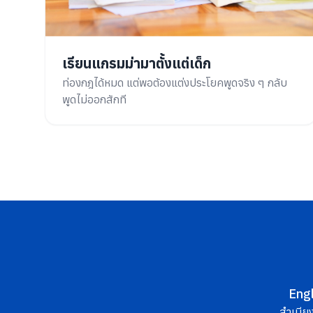
เรียนแกรมม่ามาตั้งแต่เด็ก
ท่องกฎได้หมด แต่พอต้องแต่งประโยคพูดจริง ๆ กลับ
พูดไม่ออกสักที
Eng
สำเนียง