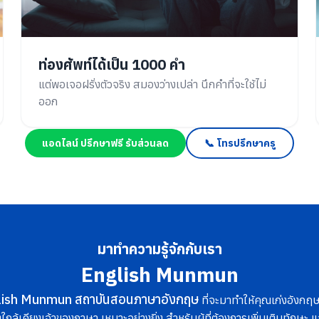
ท่องศัพท์ได้เป็น 1000 คำ
แต่พอเจอฝรั่งตัวจริง สมองว่างเปล่า นึกคำที่จะใช้ไม่
ออก
แอดไลน์ ปรึกษาฟรี รับส่วนลด
📞 โทรปรึกษาครู
มาทำความรู้จักกับเรา
English Munmun
lish Munmun สถาบันสอนภาษาอังกฤษ
ที่จะมาทำให้คุณเก่งอังกฤษข
ใกล้เคียงเจ้าของภาษา เหมาะอย่างยิ่ง สำหรับผู้ที่ต้องการเพิ่มเติมทักษะ