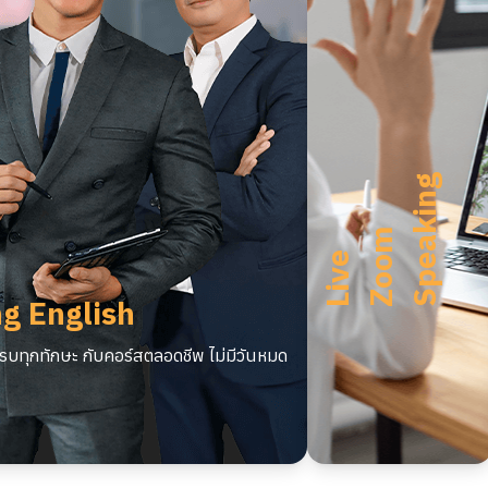
U
n
l
m
i
t
e
d
L
i
v
Z
o
o
S
p
a
k
i
n
g
m
i
e
e
g English
บทุกทักษะ กับคอร์สตลอดชีพ ไม่มีวันหมด