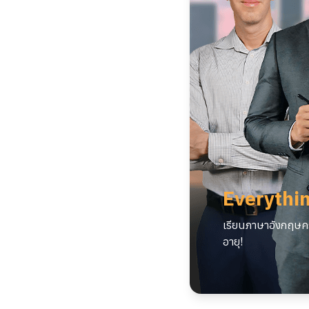
Everythin
เรียนภาษาอังกฤษคร
อายุ!