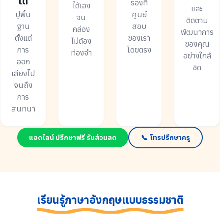
ได้
รองที่
ได้เอง
และ
ปูพื้น
ศูนย์
จน
ติดตาม
ฐาน
สอบ
คล่อง
พัฒนาการ
ตั้งแต่
ของเรา
ไม่ต้อง
ของคุณ
การ
โดยตรง
ท่องจำ
อย่างใกล้
ออก
ชิด
เสียงไป
จนถึง
การ
สนทนา
แอดไลน์ ปรึกษาฟรี รับส่วนลด
📞 โทรปรึกษาครู
เรียนรู้ภาษาอังกฤษแบบธรรมชาติ