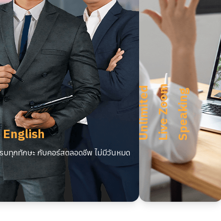
m
U
n
l
i
m
i
t
e
d
L
i
v
e
Z
o
o
S
p
e
a
k
i
n
g
 English
บทุกทักษะ กับคอร์สตลอดชีพ ไม่มีวันหมด