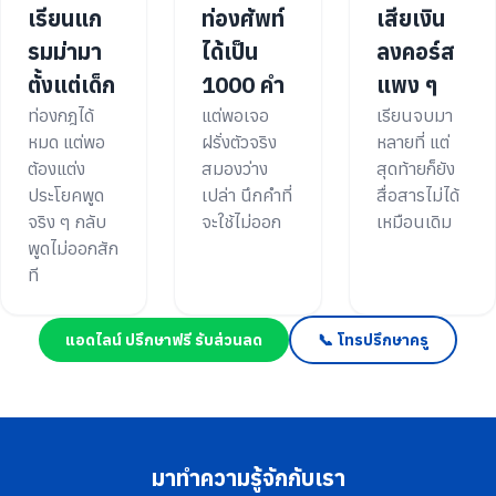
เรียนแก
ท่องศัพท์
เสียเงิน
รมม่ามา
ได้เป็น
ลงคอร์ส
ตั้งแต่เด็ก
1000 คำ
แพง ๆ
ท่องกฎได้
แต่พอเจอ
เรียนจบมา
หมด แต่พอ
ฝรั่งตัวจริง
หลายที่ แต่
ต้องแต่ง
สมองว่าง
สุดท้ายก็ยัง
ประโยคพูด
เปล่า นึกคำที่
สื่อสารไม่ได้
จริง ๆ กลับ
จะใช้ไม่ออก
เหมือนเดิม
พูดไม่ออกสัก
ที
แอดไลน์ ปรึกษาฟรี รับส่วนลด
📞 โทรปรึกษาครู
มาทำความรู้จักกับเรา