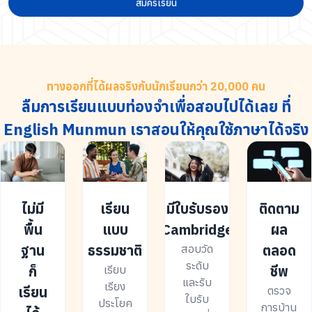
สมัครเรียน
ทางออกที่ได้ผลจริงกับนักเรียนกว่า 20,000 คน
ลืมการเรียนแบบท่องจำเพื่อสอบไปได้เลย ที่
English Munmun เราสอนให้คุณใช้ภาษาได้จริง
ไม่มี
เรียน
มีใบรับรอง
ติดตาม
พื้น
แบบ
Cambridge
ผล
ฐาน
ธรรมชาติ
ตลอด
สอบวัด
ระดับ
ก็
ชีพ
เรียบ
และรับ
เรียง
เรียน
ตรวจ
ใบรับ
ประโยค
การบ้าน