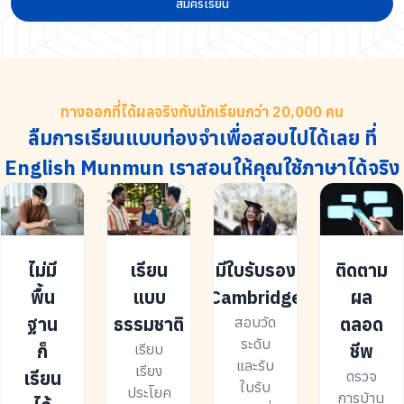
สมัครเรียน
ทางออกที่ได้ผลจริงกับนักเรียนกว่า 20,000 คน
ลืมการเรียนแบบท่องจำเพื่อสอบไปได้เลย ที่
English Munmun เราสอนให้คุณใช้ภาษาได้จริง
ไม่มี
เรียน
มีใบรับรอง
ติดตาม
พื้น
แบบ
Cambridge
ผล
ฐาน
ธรรมชาติ
ตลอด
สอบวัด
ระดับ
ก็
ชีพ
เรียบ
และรับ
เรียง
เรียน
ตรวจ
ใบรับ
ประโยค
การบ้าน