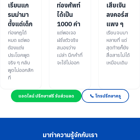
เรียนแก
ท่องศัพท์
เสียเงิน
รมม่ามา
ได้เป็น
ลงคอร์ส
ตั้งแต่เด็ก
1000 คำ
แพง ๆ
ท่องกฎได้
แต่พอเจอ
เรียนจบมา
หมด แต่พอ
ฝรั่งตัวจริง
หลายที่ แต่
ต้องแต่ง
สมองว่าง
สุดท้ายก็ยัง
ประโยคพูด
เปล่า นึกคำที่
สื่อสารไม่ได้
จริง ๆ กลับ
จะใช้ไม่ออก
เหมือนเดิม
พูดไม่ออกสัก
ที
แอดไลน์ ปรึกษาฟรี รับส่วนลด
📞 โทรปรึกษาครู
มาทำความรู้จักกับเรา