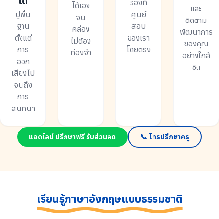
ได้
รองที่
ได้เอง
และ
ปูพื้น
ศูนย์
จน
ติดตาม
ฐาน
สอบ
คล่อง
พัฒนาการ
ตั้งแต่
ของเรา
ไม่ต้อง
ของคุณ
การ
โดยตรง
ท่องจำ
อย่างใกล้
ออก
ชิด
เสียงไป
จนถึง
การ
สนทนา
แอดไลน์ ปรึกษาฟรี รับส่วนลด
📞 โทรปรึกษาครู
เรียนรู้ภาษาอังกฤษแบบธรรมชาติ