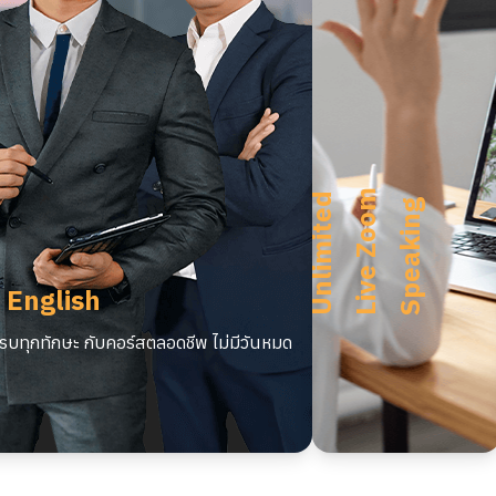
m
U
n
l
i
m
i
t
e
d
L
i
v
e
Z
o
o
S
p
e
a
k
i
n
g
 English
บทุกทักษะ กับคอร์สตลอดชีพ ไม่มีวันหมด