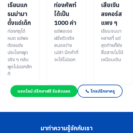
เรียนแก
ท่องศัพท์
เสียเงิน
รมม่ามา
ได้เป็น
ลงคอร์ส
ตั้งแต่เด็ก
1000 คำ
แพง ๆ
ท่องกฎได้
แต่พอเจอ
เรียนจบมา
หมด แต่พอ
ฝรั่งตัวจริง
หลายที่ แต่
ต้องแต่ง
สมองว่าง
สุดท้ายก็ยัง
ประโยคพูด
เปล่า นึกคำที่
สื่อสารไม่ได้
จริง ๆ กลับ
จะใช้ไม่ออก
เหมือนเดิม
พูดไม่ออกสัก
ที
แอดไลน์ ปรึกษาฟรี รับส่วนลด
📞 โทรปรึกษาครู
มาทำความรู้จักกับเรา