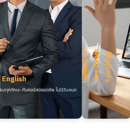
m
U
n
l
i
m
i
t
e
d
L
i
v
e
Z
o
o
S
p
e
a
k
i
n
g
 English
บทุกทักษะ กับคอร์สตลอดชีพ ไม่มีวันหมด