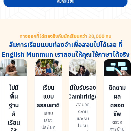
สมัครเรียน
ทางออกที่ได้ผลจริงกับนักเรียนกว่า 20,000 คน
ลืมการเรียนแบบท่องจำเพื่อสอบไปได้เลย ที่
English Munmun เราสอนให้คุณใช้ภาษาได้จริง
ไม่มี
เรียน
มีใบรับรอง
ติดตาม
พื้น
แบบ
Cambridge
ผล
ฐาน
ธรรมชาติ
ตลอด
สอบวัด
ระดับ
ก็
ชีพ
เรียบ
และรับ
เรียง
เรียน
ตรวจ
ใบรับ
ประโยค
การบ้าน