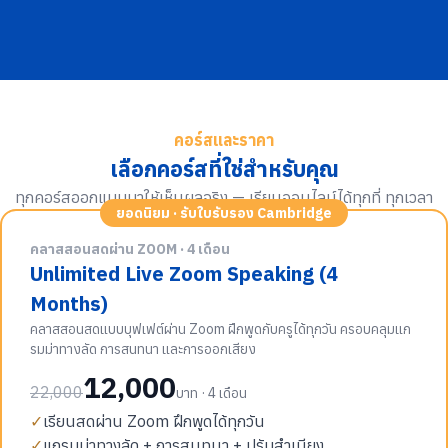
คอร์สและราคา
เลือกคอร์สที่ใช่สำหรับคุณ
ทุกคอร์สออกแบบมาให้เห็นผลจริง — เรียนออนไลน์ได้ทุกที่ ทุกเวลา
ยอดนิยม · รับใบรับรอง Cambridge
คลาสสอนสดผ่าน ZOOM · 4 เดือน
Unlimited Live Zoom Speaking (4
Months)
คลาสสอนสดแบบบุฟเฟต์ผ่าน Zoom ฝึกพูดกับครูได้ทุกวัน ครอบคลุมแก
รมม่าทางลัด การสนทนา และการออกเสียง
12,000
22,000
บาท · 4 เดือน
✓
เรียนสดผ่าน Zoom ฝึกพูดได้ทุกวัน
✓
แกรมม่าทางลัด + การสนทนา + ปรับสำเนียง