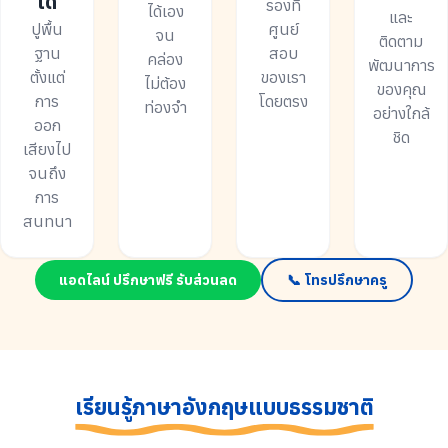
ได้
รองที่
ได้เอง
และ
ปูพื้น
ศูนย์
จน
ติดตาม
ฐาน
สอบ
คล่อง
พัฒนาการ
ตั้งแต่
ของเรา
ไม่ต้อง
ของคุณ
การ
โดยตรง
ท่องจำ
อย่างใกล้
ออก
ชิด
เสียงไป
จนถึง
การ
สนทนา
แอดไลน์ ปรึกษาฟรี รับส่วนลด
📞 โทรปรึกษาครู
เรียนรู้ภาษาอังกฤษแบบธรรมชาติ