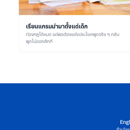
เรียนแกรมม่ามาตั้งแต่เด็ก
ท่องกฎได้หมด แต่พอต้องแต่งประโยคพูดจริง ๆ กลับ
พูดไม่ออกสักที
Eng
สำเนียง