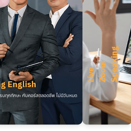
U
n
l
m
i
t
e
d
L
i
v
Z
o
o
S
p
a
k
i
n
g
m
i
e
e
g English
บทุกทักษะ กับคอร์สตลอดชีพ ไม่มีวันหมด