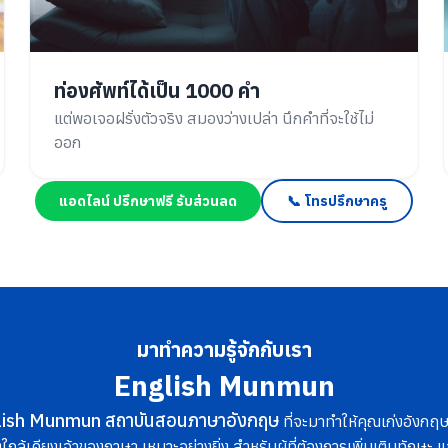
ท่องศัพท์ได้เป็น 1000 คำ
แต่พอเจอฝรั่งตัวจริง สมองว่างเปล่า นึกคำที่จะใช้ไม่
ออก
แอดไลน์ ปรึกษาฟรี รับส่วนลด
📞 โทรปรึกษาครู
มาทำความรู้จักกับเรา
English Munmun
lish Munmun สถาบันสอนภาษาอังกฤษ
ที่จะมาทำให้คุณเก่งอังกฤษข
ใกล้เคียงเจ้าของภาษา เหมาะอย่างยิ่ง สำหรับผู้ที่ต้องการเพิ่มเติมทักษะ