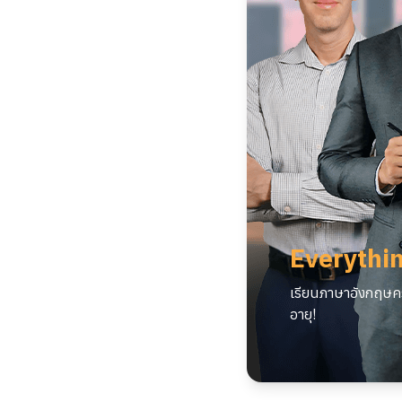
Everythin
เรียนภาษาอังกฤษคร
อายุ!